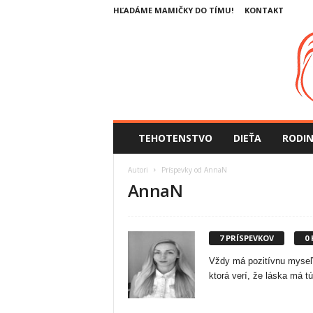
HĽADÁME MAMIČKY DO TÍMU!
KONTAKT
SlovenskeMamicky.sk
TEHOTENSTVO
DIEŤA
RODI
Autori
Príspevky od AnnaN
AnnaN
7 PRÍSPEVKOV
0
Vždy má pozitívnu myseľ. 
ktorá verí, že láska má tú