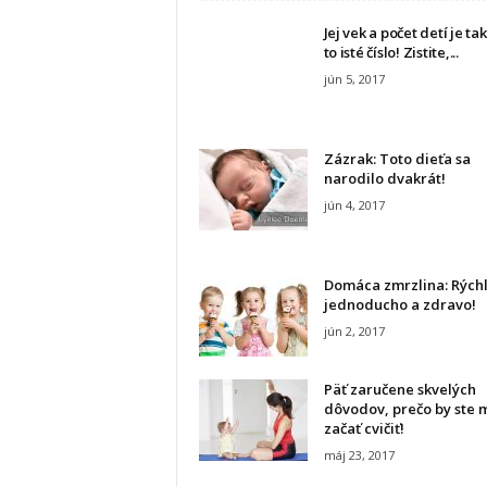
Jej vek a počet detí je t
to isté číslo! Zistite,...
jún 5, 2017
Zázrak: Toto dieťa sa
narodilo dvakrát!
jún 4, 2017
Domáca zmrzlina: Rýchl
jednoducho a zdravo!
jún 2, 2017
Päť zaručene skvelých
dôvodov, prečo by ste m
začať cvičiť!
máj 23, 2017