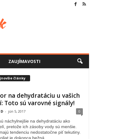
ZAUJÍMAVOSTI
jnovšie články
or na dehydratáciu u vašich
í: Toto sú varovné signály!
 D
-
jún 5, 2017
0
sú náchylnejšie na dehydratáciu ako
lí, pretože ich zásoby vody sú menšie.
majú tendenciu nedostatočne piť tekutiny.
oliat je dokonca bežná...