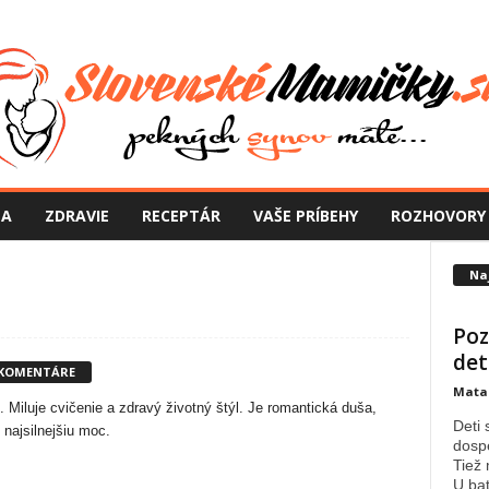
NA
ZDRAVIE
RECEPTÁR
VAŠE PRÍBEHY
ROZHOVORY
Na
Poz
det
 KOMENTÁRE
Mata
Miluje cvičenie a zdravý životný štýl. Je romantická duša,
Deti 
 najsilnejšiu moc.
dospe
Tiež 
U bat