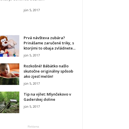
jún 5, 2017
Prvá návšteva zubára?
Prinášame zaručené triky, s
ktorými to obaja zvládnete...
jún 5, 2017
Rozkošné! Bábätko našlo
skutočne originálny spôsob
ako zjesť melón!
jún 5, 2017
Tip na výlet: Mlynčekovo v
Gaderskej doline
jún 5, 2017
Reklama