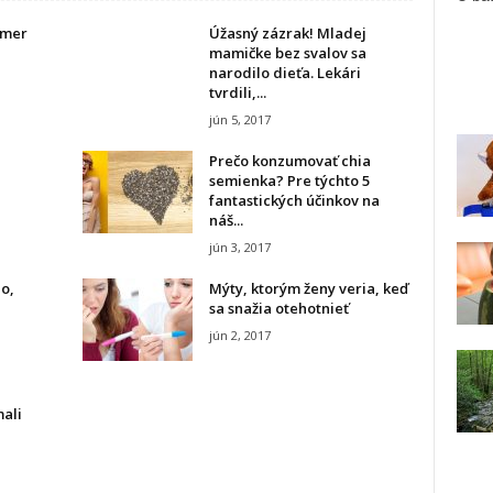
akmer
Úžasný zázrak! Mladej
mamičke bez svalov sa
narodilo dieťa. Lekári
tvrdili,...
jún 5, 2017
Prečo konzumovať chia
semienka? Pre týchto 5
fantastických účinkov na
náš...
jún 3, 2017
o,
Mýty, ktorým ženy veria, keď
sa snažia otehotnieť
jún 2, 2017
ali