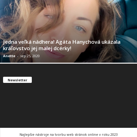
Jedna veľká nádhera! Agáta Hanychová ukázala
kráľovstvo jej malej dcérky!
Anette
-
sep 25, 2020
Newsletter
Najlepšie nástroje na tvorbu web stránok online v roku 2023