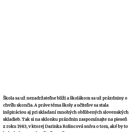
Škola sa už nezadržateľne blíži a školákom sa už prázdniny o
chvíľu skončia. A práve téma školy a učiteľov sa stala
inšpiráciou aj pri skladaní mnohých obľúbených slovenských
skladieb. Tak si na sklonku prázdnin zaspomínajte na pieseň
z roku 1983, v ktorej Darinka Rolincová sníva o tom, aké by to