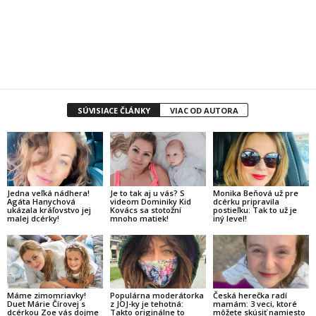
SÚVISIACE ČLÁNKY
VIAC OD AUTORA
Jedna veľká nádhera!
Monika Beňová už pre
Je to tak aj u vás? S
Agáta Hanychová
dcérku pripravila
videom Dominiky Kid
ukázala kráľovstvo jej
postieľku: Tak to už je
Kovács sa stotožní
malej dcérky!
iný level!
mnoho matiek!
Máme zimomriavky!
Česká herečka radí
Populárna moderátorka
Duet Márie Čírovej s
mamám: 3 veci, ktoré
z JOJ-ky je tehotná:
dcérkou Zoe vás dojme
môžete skúsiť namiesto
Takto originálne to