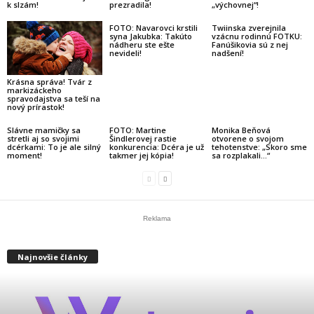
k slzám!
„výchovnej“!
prezradila!
FOTO: Navarovci krstili
Twiinska zverejnila
syna Jakubka: Takúto
vzácnu rodinnú FOTKU:
nádheru ste ešte
Fanúšikovia sú z nej
nevideli!
nadšení!
Krásna správa! Tvár z
markizáckeho
spravodajstva sa teší na
nový prírastok!
Slávne mamičky sa
FOTO: Martine
Monika Beňová
stretli aj so svojimi
Šindlerovej rastie
otvorene o svojom
dcérkami: To je ale silný
konkurencia: Dcéra je už
tehotenstve: „Skoro sme
moment!
takmer jej kópia!
sa rozplakali…“
Reklama
Najnovšie články