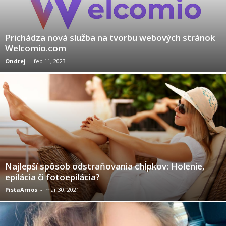
Prichádza nová služba na tvorbu webových stránok
Welcomio.com
Ondrej
-
feb 11, 2023
Najlepší spôsob odstraňovania chĺpkov: Holenie,
epilácia či fotoepilácia?
PistaArnos
-
mar 30, 2021