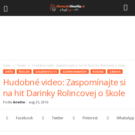
Dieťa
Školák
Hudobné video: Zaspomínajte si na hit Darinky Rolincovej o škole
DIEŤA
ŠKOLÁK
ZAUJÍMAVOSTI
SLÁVNE MAMIČKY
RODINA
ZÁBAVA
Hudobné video: Zaspomínajte si
na hit Darinky Rolincovej o škole
Podľa
Anette
-
aug 25, 2016
Facebook
Twitter
Pinterest
WhatsApp