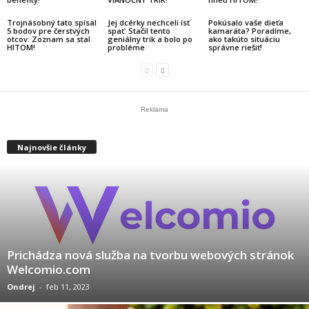
Trojnásobný tato spísal
Jej dcérky nechceli ísť
Pokúsalo vaše dieťa
5 bodov pre čerstvých
spať: Stačil tento
kamaráta? Poradíme,
otcov: Zoznam sa stal
geniálny trik a bolo po
ako takúto situáciu
HITOM!
probléme
správne riešiť!
Reklama
Najnovšie články
Prichádza nová služba na tvorbu webových stránok
Welcomio.com
Ondrej
-
feb 11, 2023