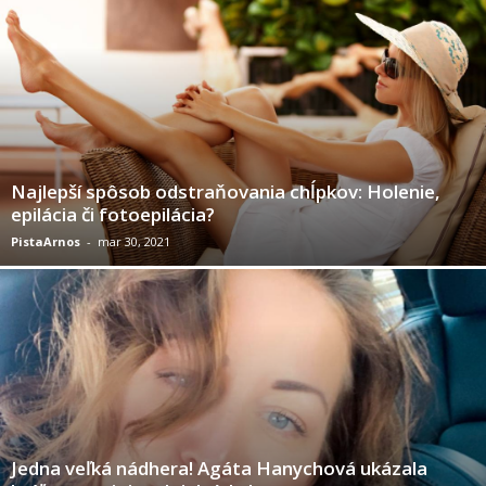
Najlepší spôsob odstraňovania chĺpkov: Holenie,
epilácia či fotoepilácia?
PistaArnos
-
mar 30, 2021
Jedna veľká nádhera! Agáta Hanychová ukázala