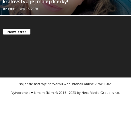
kráľovstvo jej malej dcérky!
Anette
-
sep 25, 2020
Newsletter
Najlepšie nástroje na tvorbu web stránok online v roku 2023
Vytvorené s ♥ k mamičkám. © 2015 - 2023 by Next Media Group, s.r.o.