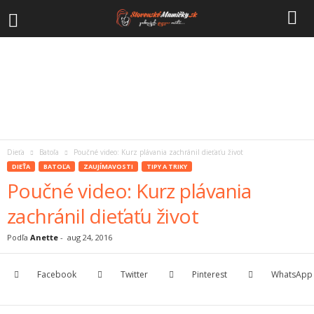
Dieťa
Batoľa
Poučné video: Kurz plávania zachránil dieťaťu život
DIEŤA
BATOĽA
ZAUJÍMAVOSTI
TIPY A TRIKY
Poučné video: Kurz plávania
zachránil dieťaťu život
Podľa
Anette
-
aug 24, 2016
Facebook
Twitter
Pinterest
WhatsApp