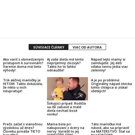
SÚVISIACE ČLÁNKY
VIAC OD AUTORA
Ako variť s obmedzeným
Aj vaše dieťa má tento
Nápad tejto mamy si
prístupom k surovinám?
nepríjemný zlozvyk?
zamilujete: Jej deti
Varenie doma má tieto
Takto ho to ľahko
vďaka nemu jedia viac
výhody!
odnaučíte!
zeleniny!
Trik akčnej mamičky je
A je po probléme:
HITOM: Takto dokázala,
Originálny nápad otecka
že nikto u nich
tohto chlapca si získal
neupratuje!
všetkých!
Šokujúci prípad: Rodičia
sa išli zabaviť a malé
dieťa nechali bosé
vonku!
Prečo začať s vianočnou
Mama bola pri
Táto mamička má
výzdobou už dnes?
nakupovaní z dcéry na
návod, ako sa pripraviť
Človeku prináša TIETO
nervy: Vyriešil to jej
na MATERSTVO: Stal sa
benefity!
VIANOČNÝ TRIK!
hneď HITOM!