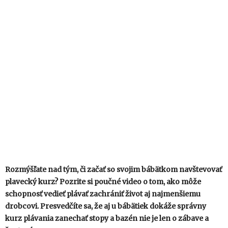
Rozmýšľate nad tým, či začať so svojim bábätkom navštevovať
plavecký kurz? Pozrite si poučné video o tom, ako môže
schopnosť vedieť plávať zachrániť život aj najmenšiemu
drobcovi. Presvedčíte sa, že aj u bábätiek dokáže správny
kurz plávania zanechať stopy a bazén nie je len o zábave a