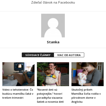
Zdieľať článok na Facebooku
Stanka
SÚVISIACE ČLÁNKY
VIAC OD AUTORA
Video o tehotenstve: Čo
“Nosené deti sú
Skutočný príbeh:
budúcu mamičku čaká v
pokojnejšie,” hovorí
Mamička Soňa rodila v
treťom trimestri
poradkyňa viazania
pôrodnom dome v
šatiek a nosenia detí
Anglicku