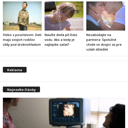
Video s posolstvom: Deti
Naučte dieťa piť čistú
Nezabúdajte na
majú svojich rodičov
vodu. Ako a kedy je
partnera: Spoločné
vždy pod drobnohľadom
najlepšie začať?
chvíle vo dvojici sú pre
vzťah dôležité
Reklama
Najnovšie články