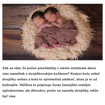
Zdá sa vám, že počas prechádzky v meste stretávate akosi
viac mamičiek s dvojičkovským kočárom? Kedysi bolo vidieť
dvojičky raritou a bola to výnimočná udalosť, dnes je to už
bežnejšie. Väčšina to pripisuje čoraz častejším umelým
oplodneniam, ale dôvodov, prečo sa narodia dvojičky, môže
byť viac.