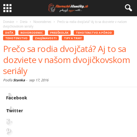
Domáce
Dieťa
Novorodenec
Prečo sa rodia dvojčatá? Aj to sa dozviete v našom
dvojičkovskom seriály
DIEŤA
NOVORODENEC
PREDŠKOLÁK
TEHOTENSTVO A PÔROD
TEHOTENSTVO
ZAUJÍMAVOSTI
TIPY A TRIKY
Prečo sa rodia dvojčatá? Aj to sa
dozviete v našom dvojičkovskom
seriály
Podľa
Stanka
-
sep 17, 2016
Facebook
Twitter