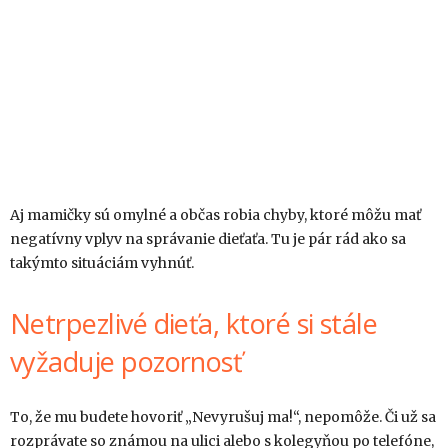
Aj mamičky sú omylné a občas robia chyby, ktoré môžu mať
negatívny vplyv na správanie dieťaťa. Tu je pár rád ako sa
takýmto situáciám vyhnúť.
Netrpezlivé dieťa, ktoré si stále
vyžaduje pozornosť
To, že mu budete hovoriť „Nevyrušuj ma!“, nepomôže. Či už sa
rozprávate so známou na ulici alebo s kolegyňou po telefóne,