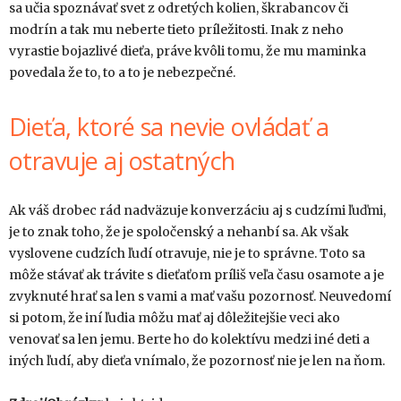
sa učia spoznávať svet z odretých kolien, škrabancov či
modrín a tak mu neberte tieto príležitosti. Inak z neho
vyrastie bojazlivé dieťa, práve kvôli tomu, že mu maminka
povedala že to, to a to je nebezpečné.
Dieťa, ktoré sa nevie ovládať a
otravuje aj ostatných
Ak váš drobec rád nadväzuje konverzáciu aj s cudzími ľuďmi,
je to znak toho, že je spoločenský a nehanbí sa. Ak však
vyslovene cudzích ľudí otravuje, nie je to správne. Toto sa
môže stávať ak trávite s dieťaťom príliš veľa času osamote a je
zvyknuté hrať sa len s vami a mať vašu pozornosť. Neuvedomí
si potom, že iní ľudia môžu mať aj dôležitejšie veci ako
venovať sa len jemu. Berte ho do kolektívu medzi iné deti a
iných ľudí, aby dieťa vnímalo, že pozornosť nie je len na ňom.