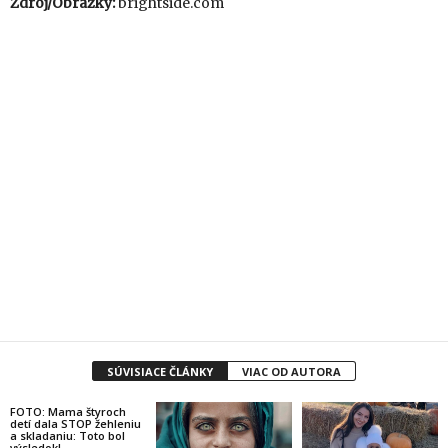
Zdroj/Obrázky:
brightside.com
SÚVISIACE ČLÁNKY
VIAC OD AUTORA
FOTO: Mama štyroch
detí dala STOP žehleniu
a skladaniu: Toto bol
výsledok!