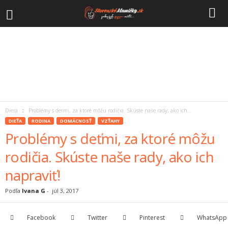
Dieťa
Problémy s deťmi, za ktoré môžu rodičia. Skúste naše rady, ako ich...
DIEŤA
RODINA
DOMÁCNOSŤ
VZŤAHY
Problémy s deťmi, za ktoré môžu
rodičia. Skúste naše rady, ako ich
napraviť!
Podľa
Ivana G
-
júl 3, 2017
Facebook
Twitter
Pinterest
WhatsApp