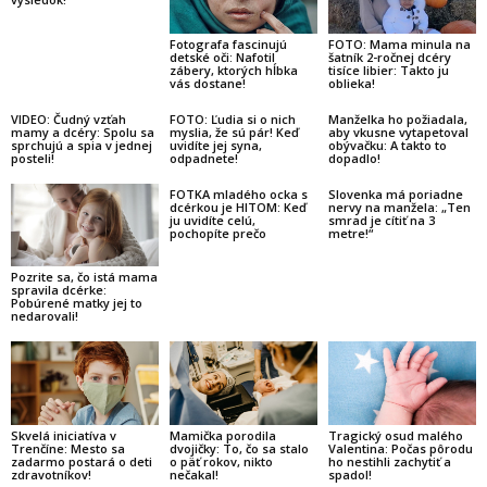
Fotografa fascinujú
FOTO: Mama minula na
detské oči: Nafotil
šatník 2-ročnej dcéry
zábery, ktorých hĺbka
tisíce libier: Takto ju
vás dostane!
oblieka!
VIDEO: Čudný vzťah
FOTO: Ľudia si o nich
Manželka ho požiadala,
mamy a dcéry: Spolu sa
myslia, že sú pár! Keď
aby vkusne vytapetoval
sprchujú a spia v jednej
uvidíte jej syna,
obývačku: A takto to
posteli!
odpadnete!
dopadlo!
FOTKA mladého ocka s
Slovenka má poriadne
dcérkou je HITOM: Keď
nervy na manžela: „Ten
ju uvidíte celú,
smrad je cítiť na 3
pochopíte prečo
metre!“
Pozrite sa, čo istá mama
spravila dcérke:
Pobúrené matky jej to
nedarovali!
Mamička porodila
Skvelá iniciatíva v
Tragický osud malého
dvojičky: To, čo sa stalo
Trenčíne: Mesto sa
Valentina: Počas pôrodu
o päť rokov, nikto
zadarmo postará o deti
ho nestihli zachytiť a
nečakal!
zdravotníkov!
spadol!