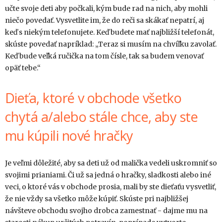
učte svoje deti aby počkali, kým bude rad na nich, aby mohli
niečo povedať. Vysvetlite im, že do reči sa skákať nepatrí, aj
keď s niekým telefonujete. Keď budete mať najbližší telefonát,
skúste povedať napríklad: „Teraz si musím na chvíľku zavolať.
Keď bude veľká ručička na tom čísle, tak sa budem venovať
opäť tebe.“
Dieťa, ktoré v obchode všetko
chytá a/alebo stále chce, aby ste
mu kúpili nové hračky
Je veľmi dôležité, aby sa deti už od malička vedeli uskromniť so
svojimi prianiami. Či už sa jedná o hračky, sladkosti alebo iné
veci, o ktoré vás v obchode prosia, mali by ste dieťaťu vysvetliť,
že nie vždy sa všetko môže kúpiť. Skúste pri najbližšej
návšteve obchodu svojho drobca zamestnať - dajme mu na