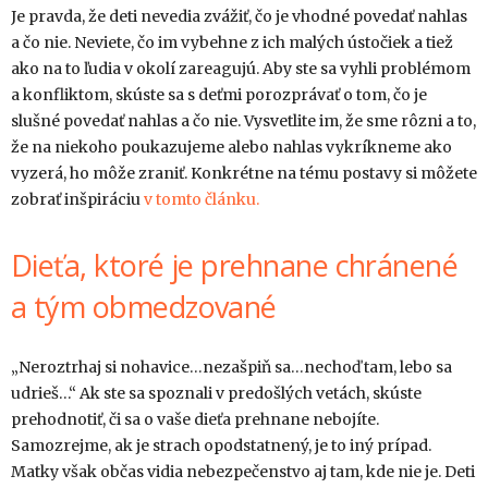
Je pravda, že deti nevedia zvážiť, čo je vhodné povedať nahlas
a čo nie. Neviete, čo im vybehne z ich malých ústočiek a tiež
ako na to ľudia v okolí zareagujú. Aby ste sa vyhli problémom
a konfliktom, skúste sa s deťmi porozprávať o tom, čo je
slušné povedať nahlas a čo nie. Vysvetlite im, že sme rôzni a to,
že na niekoho poukazujeme alebo nahlas vykríkneme ako
vyzerá, ho môže zraniť. Konkrétne na tému postavy si môžete
zobrať inšpiráciu
v tomto článku.
Dieťa, ktoré je prehnane chránené
a tým obmedzované
„Neroztrhaj si nohavice…nezašpiň sa…nechoď tam, lebo sa
udrieš…“ Ak ste sa spoznali v predošlých vetách, skúste
prehodnotiť, či sa o vaše dieťa prehnane nebojíte.
Samozrejme, ak je strach opodstatnený, je to iný prípad.
Matky však občas vidia nebezpečenstvo aj tam, kde nie je. Deti