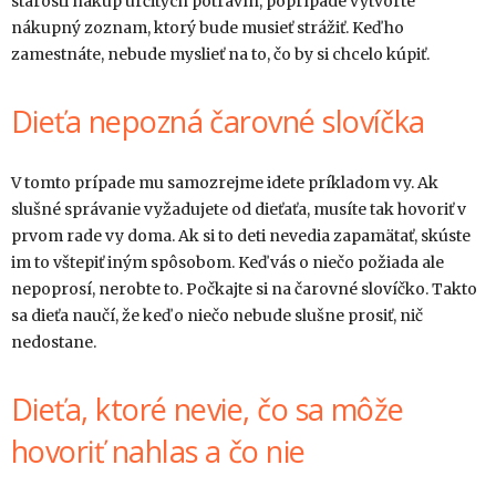
starosti nákup určitých potravín, poprípade vytvorte
nákupný zoznam, ktorý bude musieť strážiť. Keď ho
zamestnáte, nebude myslieť na to, čo by si chcelo kúpiť.
Dieťa nepozná čarovné slovíčka
V tomto prípade mu samozrejme idete príkladom vy. Ak
slušné správanie vyžadujete od dieťaťa, musíte tak hovoriť v
prvom rade vy doma. Ak si to deti nevedia zapamätať, skúste
im to vštepiť iným spôsobom. Keď vás o niečo požiada ale
nepoprosí, nerobte to. Počkajte si na čarovné slovíčko. Takto
sa dieťa naučí, že keď o niečo nebude slušne prosiť, nič
nedostane.
Dieťa, ktoré nevie, čo sa môže
hovoriť nahlas a čo nie