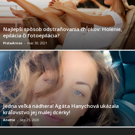
Najlepší spôsob odstraňovania chĺpkov: Holenie,
epilácia či fotoepilácia?
PistaArnos
-
mar 30, 2021
Jedna veľká nádhera! Agáta Hanychová ukázala
kráľovstvo jej malej dcérky!
Anette
-
sep 25, 2020