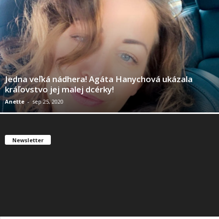
Jedna veľká nádhera! Agáta Hanychová ukázala
kráľovstvo jej malej dcérky!
Anette
-
sep 25, 2020
Newsletter