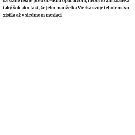
sa stane tesne pred 60-tkou opäť otcom, nebol to ani zďaleka
taký šok ako fakt, že jeho manželka Vierka svoje tehotenstvo
zistila až v siedmom mesiaci.