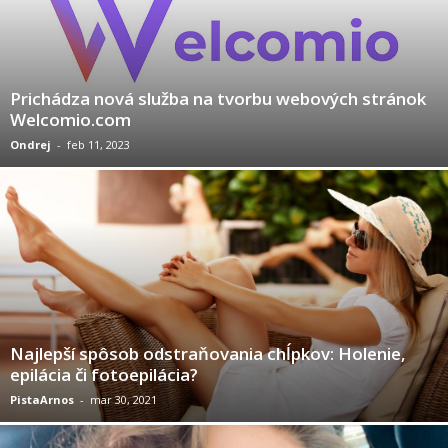
Prichádza nová služba na tvorbu webových stránok
Welcomio.com
Ondrej
-
feb 11, 2023
Najlepší spôsob odstraňovania chĺpkov: Holenie,
epilácia či fotoepilácia?
PistaArnos
-
mar 30, 2021