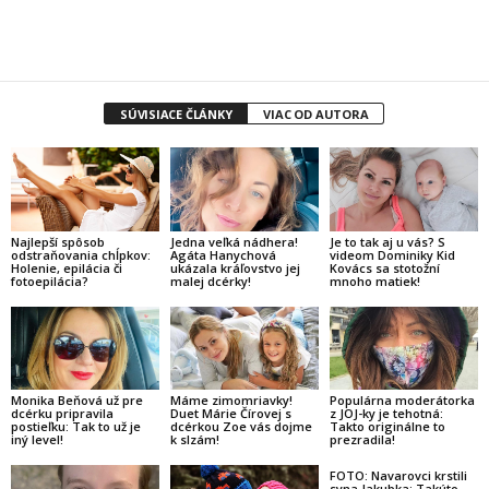
SÚVISIACE ČLÁNKY
VIAC OD AUTORA
Najlepší spôsob
Jedna veľká nádhera!
Je to tak aj u vás? S
odstraňovania chĺpkov:
Agáta Hanychová
videom Dominiky Kid
Holenie, epilácia či
ukázala kráľovstvo jej
Kovács sa stotožní
fotoepilácia?
malej dcérky!
mnoho matiek!
Monika Beňová už pre
Máme zimomriavky!
Populárna moderátorka
dcérku pripravila
Duet Márie Čírovej s
z JOJ-ky je tehotná:
postieľku: Tak to už je
dcérkou Zoe vás dojme
Takto originálne to
iný level!
k slzám!
prezradila!
FOTO: Navarovci krstili
syna Jakubka: Takúto