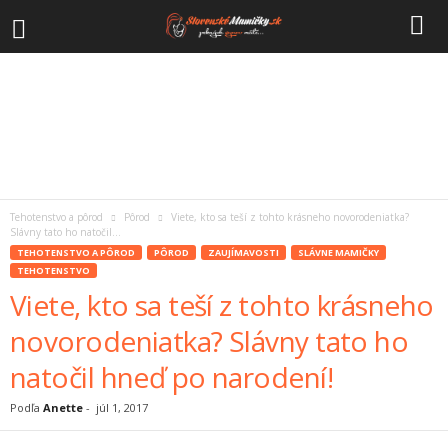
Tehotenstvo a pôrod
Pôrod
Viete, kto sa teší z tohto krásneho novorodeniatka?
Slávny tato ho natočil...
TEHOTENSTVO A PÔROD
PÔROD
ZAUJÍMAVOSTI
SLÁVNE MAMIČKY
TEHOTENSTVO
Viete, kto sa teší z tohto krásneho
novorodeniatka? Slávny tato ho
natočil hneď po narodení!
Podľa
Anette
-
júl 1, 2017