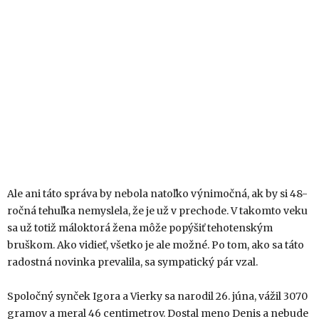
Ale ani táto správa by nebola natoľko výnimočná, ak by si 48-
ročná tehuľka nemyslela, že je už v prechode. V takomto veku
sa už totiž máloktorá žena môže popýšiť tehotenským
bruškom. Ako vidieť, všetko je ale možné. Po tom, ako sa táto
radostná novinka prevalila, sa sympatický pár vzal.
Spoločný synček Igora a Vierky sa narodil 26. júna, vážil 3070
gramov a meral 46 centimetrov. Dostal meno Denis a nebude