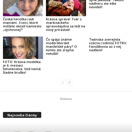
nádheru ste ešte
nevideli!
Česká herečka radí
Krásna správa! Tvár z
mamám: 3 veci, ktoré
markizáckeho
môžete skúsiť namiesto
spravodajstva sa teší na
„výchovnej“!
nový prírastok!
Čo spája známe
Twiinska zverejnila
moderátorské
vzácnu rodinnú FOTKU:
manželské páry? O
Fanúšikovia sú z nej
tomto ste zrejme
nadšení!
netušili!
FOTO: Krásna modelka
je 6. mesiaci
tehotenstva: Veď nemá
žiadne bruško!
Reklama
Najnovšie články