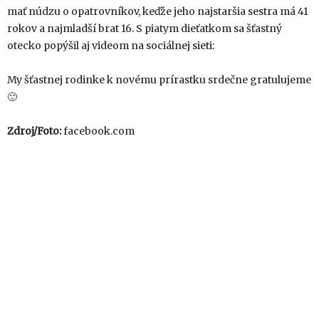
mať núdzu o opatrovníkov, keďže jeho najstaršia sestra má 41
rokov a najmladší brat 16. S piatym dieťatkom sa šťastný
otecko popýšil aj videom na sociálnej sieti:
My šťastnej rodinke k novému prírastku srdečne gratulujeme
🙂
Zdroj/Foto:
facebook.com